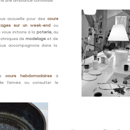
ns une ambiance conviviale.
ous accueille pour des
cours
tages sur un week-end
ou
 vous initions à la
poterie,
au
echniques de
modelage
et de
vous accompagnons dans la
les
cours hebdomadaires
à
e l’année ou consulter le