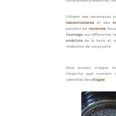
nombreuses possibilités, da
L’Atelier des céramistes v
hebdomadaires
et des
s
pendant les
vacances
.
Nous
tournage,
aux différentes t
sculpture
de la terre et 
réalisation de vos projets.
Vous pouvez intégrer 
n’importe quel moment d
calendrier des
stages
.