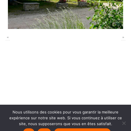
«
»
Nous utilisons des cookies pour vous garantir la meilleure
Actualités
Politique de confidentialité
Instagram
FaceBook
expérience sur notre site web. Si vous continuez à utiliser ce
contact
site, nous supposerons que vous en êtes satisfait.
L'atelier des céramistes
| Fièrement propulsé par
Mantra
&
WordPress.