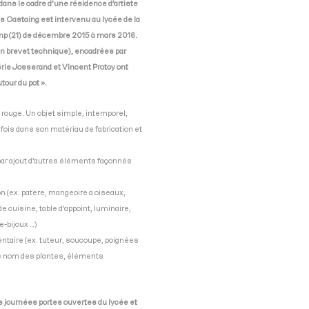
t dans le cadre d’une résidence d’artiste
 Castaing est intervenu au lycée de la
p (21) de décembre 2015 à mars 2016.
n brevet technique), encadrées par
érie Josserand et Vincent Protoy ont
utour du pot ».
re rouge. Un objet simple, intemporel,
la fois dans son matériau de fabrication et
 par ajout d’autres éléments façonnés
on (ex. patère, mangeoire à oiseaux,
 cuisine, table d’appoint, luminaire,
te-bijoux …)
entaire (ex. tuteur, soucoupe, poignées
 le nom des plantes, éléments
es journées portes ouvertes du lycée et