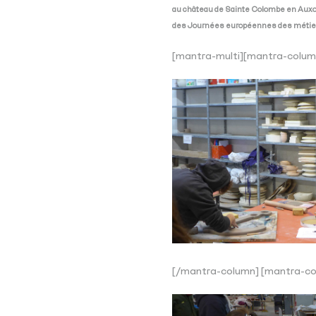
au château de Sainte Colombe en Auxois
des Journées européennes des métiers
[mantra-multi][mantra-colum
[/mantra-column] [mantra-co