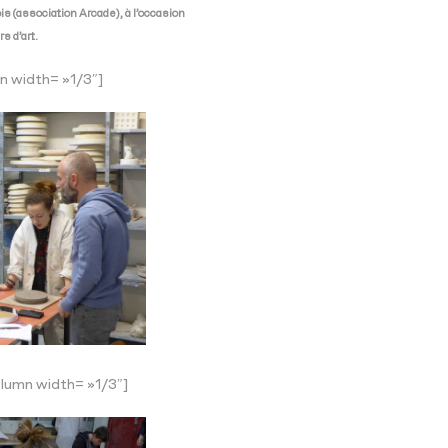
 (association Arcade), à l’occasion
 d’art.
n width= »1/3″]
lumn width= »1/3″]