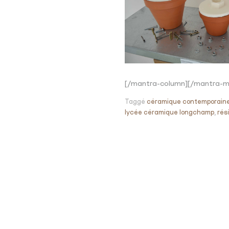
[/mantra-column][/mantra-mu
Taggé
céramique contemporain
lycée céramique longchamp
,
rés