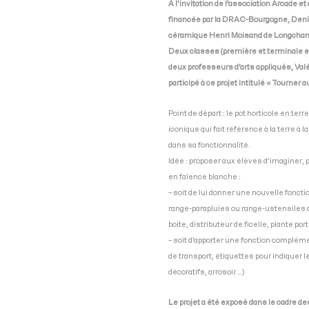
A l’invitation de l’association Arcade e
financée par la DRAC-Bourgogne, Denis
céramique Henri Moisand de Longcham
Deux classes (première et terminale e
deux professeurs d’arts appliqués, Val
participé à ce projet intitulé « Tourner a
Point de départ : le pot horticole en ter
iconique qui fait référence à la terre à 
dans sa fonctionnalité.
Idée : proposer aux élèves d’imaginer,
en faïence blanche :
– soit de lui donner une nouvelle foncti
range-parapluies ou range-ustensiles de
boite, distributeur de ficelle, plante por
– soit d’apporter une fonction complém
de transport, étiquettes pour indiquer
décoratifs, arrosoir …)
Le projet a été exposé dans le cadre d