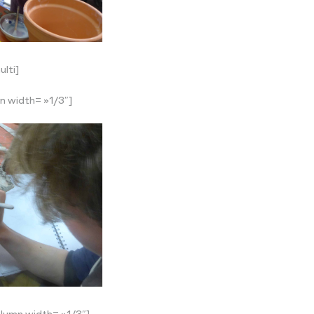
lti]
n width= »1/3″]