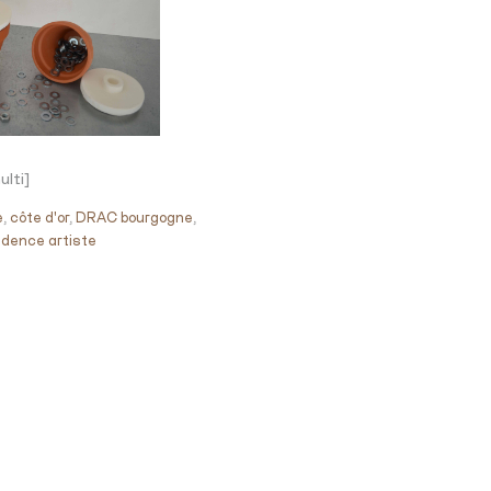
lti]
e
,
côte d'or
,
DRAC bourgogne
,
idence artiste